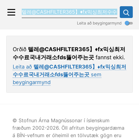
Leita að beygingarmynd
Orðið
텔레@CASHFILTER365】♦fx믹싱최저
수수료국내거래소fds뚫어주는곳
fannst ekki.
Leita að
텔레@CASHFILTER365】♦fx믹싱최저
수수료국내거래소fds뚫어주는곳
sem
beygingarmynd
© Stofnun Árna Magnússonar í íslenskum
fræðum 2002-
2026
. Öll afritun beygingardæma
á BÍN-vefnum er óheimil en tölvutæk gögn eru