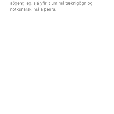
aðgengileg, sjá yfirlit um máltæknigögn og
notkunarskilmála þeirra.