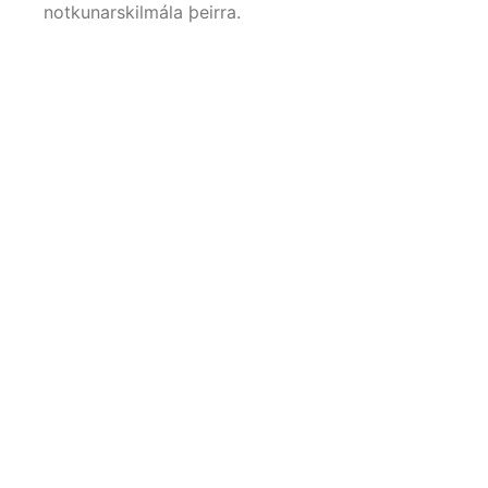
notkunarskilmála þeirra.