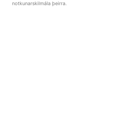
notkunarskilmála þeirra.