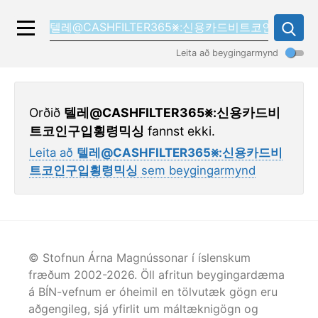
Leita að beygingarmynd
Orðið
텔레@CASHFILTER365⨳:신용카드비
트코인구입횡령믹싱
fannst ekki.
Leita að
텔레@CASHFILTER365⨳:신용카드비
트코인구입횡령믹싱
sem beygingarmynd
© Stofnun Árna Magnússonar í íslenskum
fræðum 2002-
2026
. Öll afritun beygingardæma
á BÍN-vefnum er óheimil en tölvutæk gögn eru
aðgengileg, sjá yfirlit um máltæknigögn og