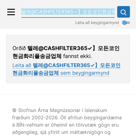
Leita að beygingarmynd
Orðið
텔레@CASHFILTER365✓】모든코인
현금화리플송금업체
fannst ekki.
Leita að
텔레@CASHFILTER365✓】모든코인
현금화리플송금업체
sem beygingarmynd
© Stofnun Árna Magnússonar í íslenskum
fræðum 2002-
2026
. Öll afritun beygingardæma
á BÍN-vefnum er óheimil en tölvutæk gögn eru
aðgengileg, sjá yfirlit um máltæknigögn og