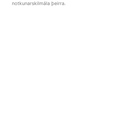
notkunarskilmála þeirra.