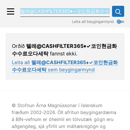
Leita að beygingarmynd
Orðið
텔레@CASHFILTER365♦✓코인현금화
수수료오다세탁
fannst ekki.
Leita að
텔레@CASHFILTER365♦✓코인현금화
수수료오다세탁
sem beygingarmynd
© Stofnun Árna Magnússonar í íslenskum
fræðum 2002-
2026
. Öll afritun beygingardæma
á BÍN-vefnum er óheimil en tölvutæk gögn eru
aðgengileg, sjá yfirlit um máltæknigögn og