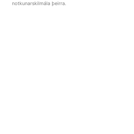
notkunarskilmála þeirra.