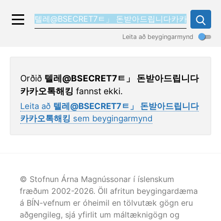
Leita að beygingarmynd
Orðið
텔레@BSECRET7ㅌ」 돈받아드립니다
카카오톡해킹
fannst ekki.
Leita að
텔레@BSECRET7ㅌ」 돈받아드립니다
카카오톡해킹
sem beygingarmynd
© Stofnun Árna Magnússonar í íslenskum
fræðum 2002-
2026
. Öll afritun beygingardæma
á BÍN-vefnum er óheimil en tölvutæk gögn eru
aðgengileg, sjá yfirlit um máltæknigögn og