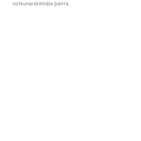
notkunarskilmála þeirra.