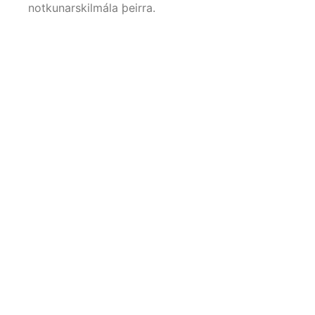
notkunarskilmála þeirra.