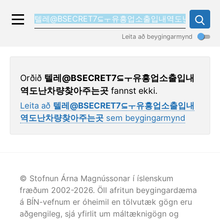
Leita að beygingarmynd
Orðið
텔레@BSECRET7⊆ㅜ유흥업소출입내
역도난차량찾아주는곳
fannst ekki.
Leita að
텔레@BSECRET7⊆ㅜ유흥업소출입내
역도난차량찾아주는곳
sem beygingarmynd
© Stofnun Árna Magnússonar í íslenskum
fræðum 2002-
2026
. Öll afritun beygingardæma
á BÍN-vefnum er óheimil en tölvutæk gögn eru
aðgengileg, sjá yfirlit um máltæknigögn og