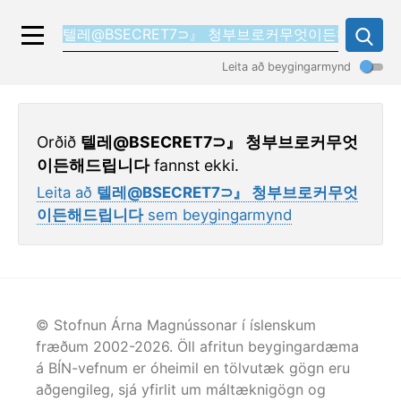
Leita að beygingarmynd
Orðið
텔레@BSECRET7⊃』 청부브로커무엇
이든해드립니다
fannst ekki.
Leita að
텔레@BSECRET7⊃』 청부브로커무엇
이든해드립니다
sem beygingarmynd
© Stofnun Árna Magnússonar í íslenskum
fræðum 2002-
2026
. Öll afritun beygingardæma
á BÍN-vefnum er óheimil en tölvutæk gögn eru
aðgengileg, sjá yfirlit um máltæknigögn og