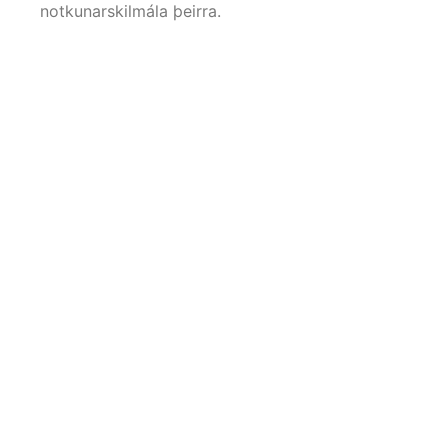
notkunarskilmála þeirra.