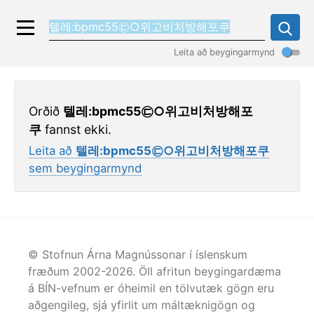
Leita að beygingarmynd
Orðið
텔레:bpmc55㉢○위고비처방해포
쿠
fannst ekki.
Leita að
텔레:bpmc55㉢○위고비처방해포쿠
sem beygingarmynd
© Stofnun Árna Magnússonar í íslenskum
fræðum 2002-
2026
. Öll afritun beygingardæma
á BÍN-vefnum er óheimil en tölvutæk gögn eru
aðgengileg, sjá yfirlit um máltæknigögn og