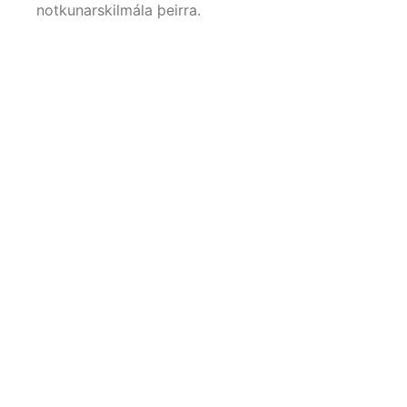
notkunarskilmála þeirra.