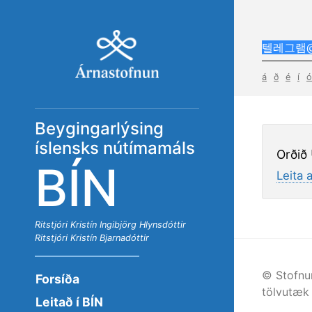
á
ð
é
í
ó
Beygingarlýsing
íslensks nútímamáls
Orðið
BÍN
Leita 
Ritstjóri
Kristín Ingibjörg Hlynsdóttir
Ritstjóri
Kristín Bjarnadóttir
© Stofnu
Forsíða
tölvutæk 
Leitað í BÍN