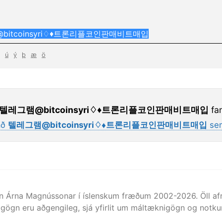
ú
ý
þ
æ
ö
텔레그램@bitcoinsyri♢♦트론리플코인판매비트매입
fan
að
텔레그램@bitcoinsyri♢♦트론리플코인판매비트매입
sem
n Árna Magnússonar í íslenskum fræðum 2002-
2026
. Öll 
gögn eru aðgengileg, sjá yfirlit um máltæknigögn og notkun