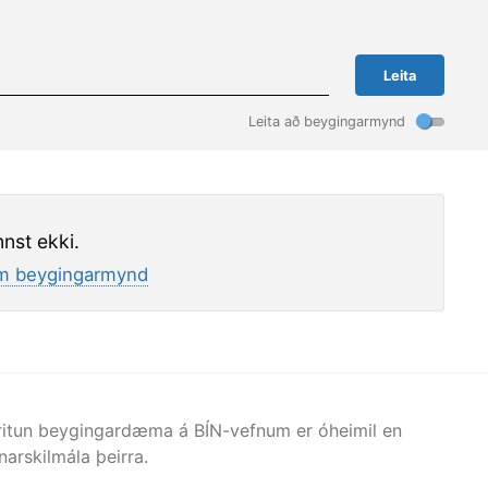
Leita
Leita að beygingarmynd
nst ekki.
 beygingarmynd
afritun beygingardæma á BÍN-vefnum er óheimil en
arskilmála þeirra.