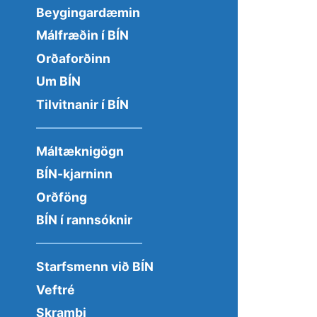
Beygingardæmin
Málfræðin í BÍN
Orðaforðinn
Um BÍN
Tilvitnanir í BÍN
Máltæknigögn
BÍN-kjarninn
Orðföng
BÍN í rannsóknir
Starfsmenn við BÍN
Veftré
Skrambi