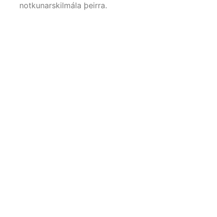
notkunarskilmála þeirra.