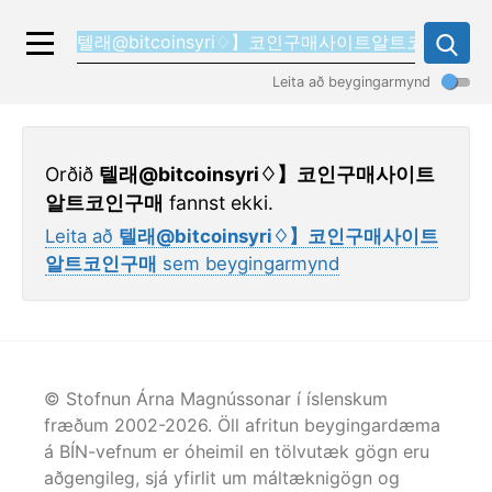
Leita að beygingarmynd
Orðið
텔래@bitcoinsyri♢】코인구매사이트
알트코인구매
fannst ekki.
Leita að
텔래@bitcoinsyri♢】코인구매사이트
알트코인구매
sem beygingarmynd
© Stofnun Árna Magnússonar í íslenskum
fræðum 2002-
2026
. Öll afritun beygingardæma
á BÍN-vefnum er óheimil en tölvutæk gögn eru
aðgengileg, sjá yfirlit um máltæknigögn og