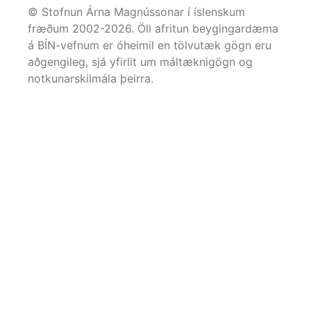
© Stofnun Árna Magnússonar í íslenskum
fræðum 2002-
2026
. Öll afritun beygingardæma
á BÍN-vefnum er óheimil en tölvutæk gögn eru
aðgengileg, sjá yfirlit um máltæknigögn og
notkunarskilmála þeirra.