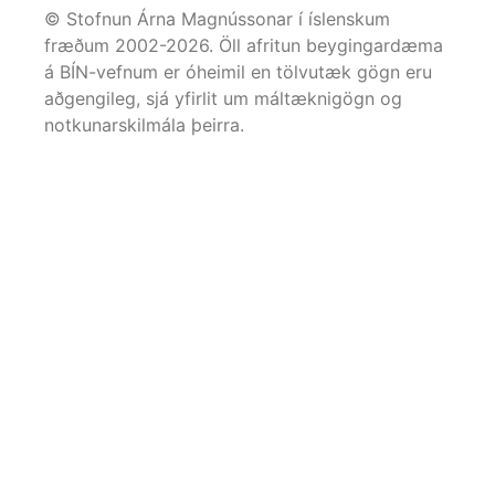
© Stofnun Árna Magnússonar í íslenskum
fræðum 2002-
2026
. Öll afritun beygingardæma
á BÍN-vefnum er óheimil en tölvutæk gögn eru
aðgengileg, sjá yfirlit um máltæknigögn og
notkunarskilmála þeirra.