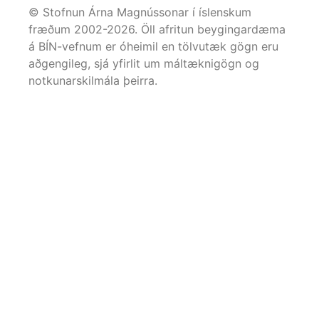
© Stofnun Árna Magnússonar í íslenskum
fræðum 2002-
2026
. Öll afritun beygingardæma
á BÍN-vefnum er óheimil en tölvutæk gögn eru
aðgengileg, sjá yfirlit um máltæknigögn og
notkunarskilmála þeirra.