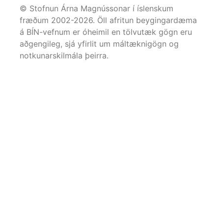
© Stofnun Árna Magnússonar í íslenskum
fræðum 2002-
2026
. Öll afritun beygingardæma
á BÍN-vefnum er óheimil en tölvutæk gögn eru
aðgengileg, sjá yfirlit um máltæknigögn og
notkunarskilmála þeirra.