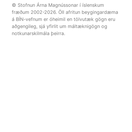
© Stofnun Árna Magnússonar í íslenskum
fræðum 2002-
2026
. Öll afritun beygingardæma
á BÍN-vefnum er óheimil en tölvutæk gögn eru
aðgengileg, sjá yfirlit um máltæknigögn og
notkunarskilmála þeirra.