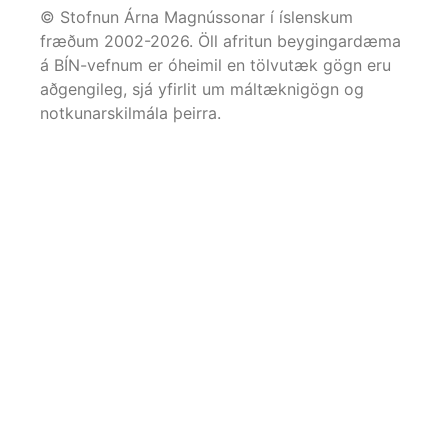
© Stofnun Árna Magnússonar í íslenskum
fræðum 2002-
2026
. Öll afritun beygingardæma
á BÍN-vefnum er óheimil en tölvutæk gögn eru
aðgengileg, sjá yfirlit um máltæknigögn og
notkunarskilmála þeirra.