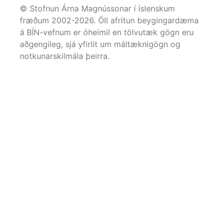
© Stofnun Árna Magnússonar í íslenskum
fræðum 2002-
2026
. Öll afritun beygingardæma
á BÍN-vefnum er óheimil en tölvutæk gögn eru
aðgengileg, sjá yfirlit um máltæknigögn og
notkunarskilmála þeirra.