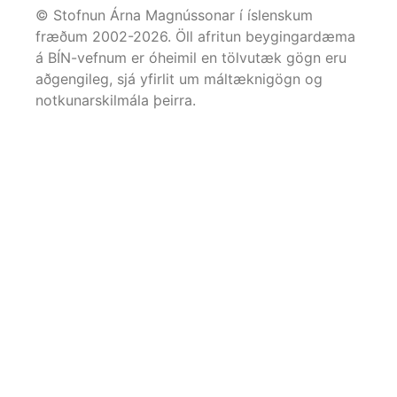
© Stofnun Árna Magnússonar í íslenskum
fræðum 2002-
2026
. Öll afritun beygingardæma
á BÍN-vefnum er óheimil en tölvutæk gögn eru
aðgengileg, sjá yfirlit um máltæknigögn og
notkunarskilmála þeirra.