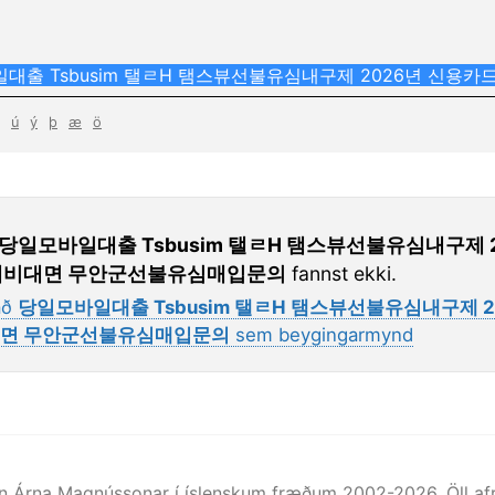
ú
ý
þ
æ
ö
당일모바일대출 Tsbusim 탤ㄹH 탬스뷰선불유심내구제
제비대면 무안군선불유심매입문의
fannst ekki.
að
당일모바일대출 Tsbusim 탤ㄹH 탬스뷰선불유심내구제
면 무안군선불유심매입문의
sem beygingarmynd
n Árna Magnússonar í íslenskum fræðum 2002-
2026
. Öll 