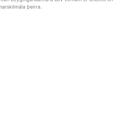
arskilmála þeirra.