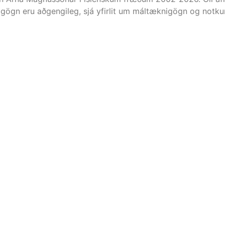
gögn eru aðgengileg, sjá yfirlit um máltæknigögn og notkun