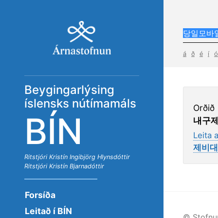
á
ð
é
í
ó
Beygingarlýsing
íslensks nútímamáls
Orðið
BÍN
내구
Leita 
제비대
Ritstjóri
Kristín Ingibjörg Hlynsdóttir
Ritstjóri
Kristín Bjarnadóttir
Forsíða
Leitað í BÍN
© Stofnu