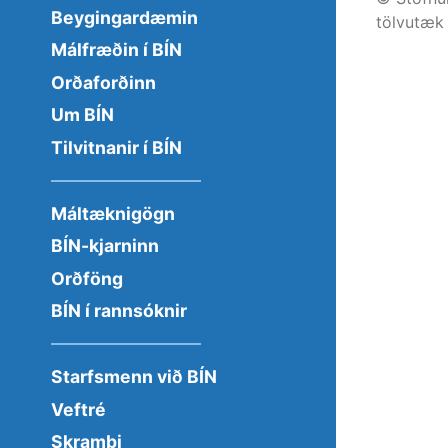
Beygingardæmin
tölvutæk 
Málfræðin í BÍN
Orðaforðinn
Um BÍN
Tilvitnanir í BÍN
Máltæknigögn
BÍN-kjarninn
Orðföng
BÍN í rannsóknir
Starfsmenn við BÍN
Veftré
Skrambi