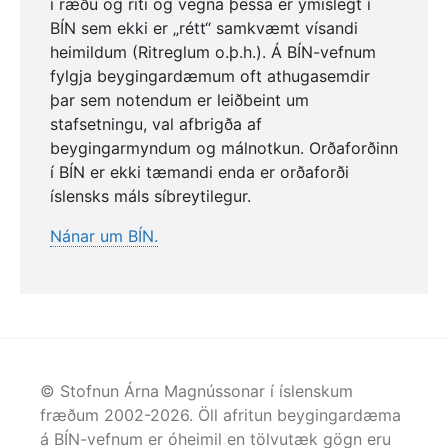
í ræðu og riti og vegna þessa er ýmislegt í
BÍN sem ekki er „rétt“ samkvæmt vísandi
heimildum (Ritreglum o.þ.h.). Á BÍN-vefnum
fylgja beygingardæmum oft athugasemdir
þar sem notendum er leiðbeint um
stafsetningu, val afbrigða af
beygingarmyndum og málnotkun. Orðaforðinn
í BÍN er ekki tæmandi enda er orðaforði
íslensks máls síbreytilegur.
Nánar um BÍN.
© Stofnun Árna Magnússonar í íslenskum
fræðum 2002-
2026
. Öll afritun beygingardæma
á BÍN-vefnum er óheimil en tölvutæk gögn eru