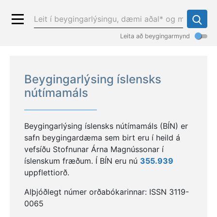
Leita að beygingarmynd
Beygingarlýsing íslensks
nútímamáls
Beygingarlýsing íslensks nútímamáls (BÍN) er
safn beygingardæma sem birt eru í heild á
vefsíðu Stofnunar Árna Magnússonar í
íslenskum fræðum. Í BÍN eru nú
355.939
uppflettiorð.
Alþjóðlegt númer orðabókarinnar: ISSN 3119-
0065