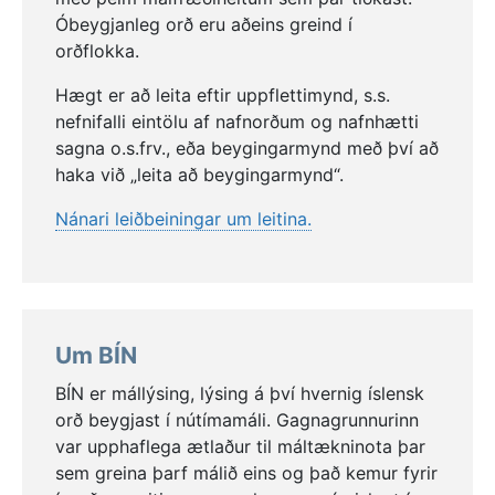
Eiður fetaði þar í fótspor
föðurs
(ef.)
síns
og
Óbeygjanleg orð eru aðeins greind í
Vinna konu hans, sona og
bróðurs
(ef.)
hefur
orðflokka.
verið unnin fyrir opnum tjöldum
. Beyging
Hægt er að leita eftir uppflettimynd, s.s.
þessara orða er óvenjuleg og engin önnur
nefnifalli eintölu af nafnorðum og nafnhætti
nafnorð hafa sömu beygingu, auk þess sem
sagna o.s.frv., eða beygingarmynd með því að
þetta eru bæði karlkyns- og kvenkynsorð. Því
haka við „leita að beygingarmynd“.
kemur þessi breytileiki e.t.v. ekki á óvart en í
Málfarsbanka Stofnunar Árna Magnússonar í
Nánari leiðbeiningar um leitina.
íslenskum fræðum
er ekki mælt með þessum
beygingarmyndum.
Kristín Ingibjörg Hlynsdóttir, júní 2019
Um BÍN
BÍN er mállýsing, lýsing á því hvernig íslensk
orð beygjast í nútímamáli. Gagnagrunnurinn
var upphaflega ætlaður til máltækninota þar
sem greina þarf málið eins og það kemur fyrir